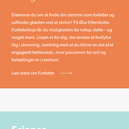
Drømmer du om at finde din stemme som forfatter og
udforske glæden ved at skrive? På Øse Efterskoles
Forfatterlinje får du muligheden for netop dette – og
meget mere. Linjen er for dig, der ønsker at fordybe
dig i skrivning, samtidig med at du bliver en del af et
engageret fællesskab, hvor passionen for ord og
fortællinger er i centrum.
Læs mere om Forfatter