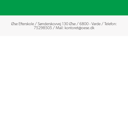
Øse Efterskole / Sønderskovvej 130 Øse / 6800 - Varde / Telefon:
75298505
/ Mail:
kontoret@oese.dk