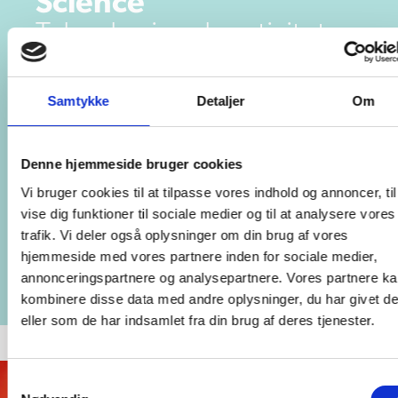
Science
Teknologi og kreativitet
hænger sammen!
Samtykke
Detaljer
Om
Science-linjen tilbyder en spændende kombination af
klassisk undervisning i fysik og kemi samt praktisk
Denne hjemmeside bruger cookies
arbejde med projekter, der fokuserer på aktuelle
problemstillinger. Her får du chancen for at udforske
Vi bruger cookies til at tilpasse vores indhold og annoncer, til
alt fra robotdesign og bølgelære til kemiske
vise dig funktioner til sociale medier og til at analysere vores
trafik. Vi deler også oplysninger om din brug af vores
eksperimenter, der kan gøre en forskel i verden.
hjemmeside med vores partnere inden for sociale medier,
Læs mere om Science
annonceringspartnere og analysepartnere. Vores partnere k
kombinere disse data med andre oplysninger, du har givet d
eller som de har indsamlet fra din brug af deres tjenester.
Samtykkevalg