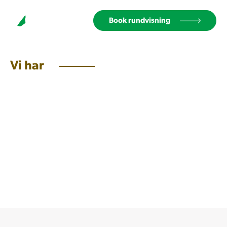
Book rundvisning
Vi har
T
r
y
g
h
e
d
,
M
o
d
,
G
l
æ
d
e
,
V
i
l
j
e
o
g
L
æ
r
i
n
g