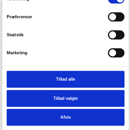
Send
Præferencer
Statistik
Øse Efterskole / Sønderskovvej 130 Øse / 6800 - Varde / Telefon:
75298505
/ Mail:
kontoret@oese.dk
Marketing
Tillad alle
Tillad valgte
Afvis