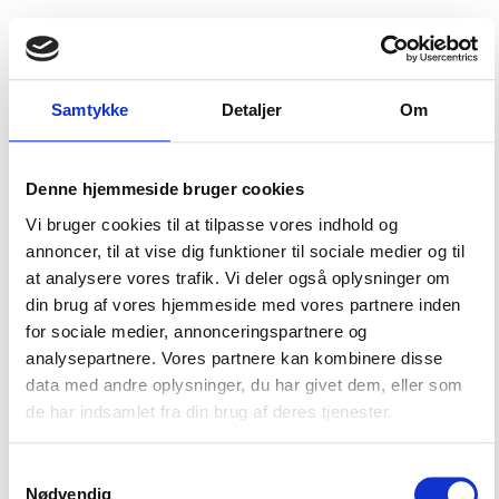
Book rundvisning
Samtykke
Detaljer
Om
Vi vil så gerne snakke.
Giv lyd og vi vender tilbage
Denne hjemmeside bruger cookies
hurtigst muligt.
Vi bruger cookies til at tilpasse vores indhold og
annoncer, til at vise dig funktioner til sociale medier og til
at analysere vores trafik. Vi deler også oplysninger om
din brug af vores hjemmeside med vores partnere inden
for sociale medier, annonceringspartnere og
analysepartnere. Vores partnere kan kombinere disse
data med andre oplysninger, du har givet dem, eller som
de har indsamlet fra din brug af deres tjenester.
Samtykkevalg
Nødvendig